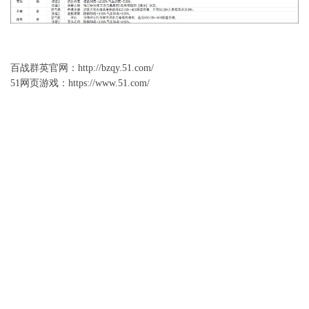
百战群英官网
：
http://bzqy.51.com/
51网页游戏：
https://www.51.com/