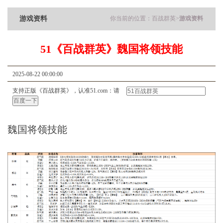
游戏资料
你当前的位置：
百战群英
>
游戏资料
51《百战群英》魏国将领技能
2025-08-22 00:00:00
支持正版《百战群英》，认准51.com：请
魏国将领技能