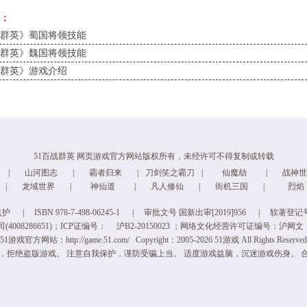
：
战群英》蜀国将领技能
战群英》魏国将领技能
战群英》游戏介绍
51百战群英 网页游戏官方网站版权所有，未经许可不得复制或转载
|
山河图志
|
霸者归来
|
刀剑笑之霸刀
|
仙魔劫
|
战神世
|
龙域世界
|
神仙道
|
凡人修仙
|
街机三国
|
烈焰
监护
|
ISBN 978-7-498-06245-1
|
审批文号 国新出审[2019]956
|
软著登记号：
008286651)；ICP证编号：
沪B2-20150023
；网络文化经营许可证编号：
沪网文【2
51游戏官方网站：http://game.51.com/ Copyright：2005-2026 51游戏 All Rights Reserved
，拒绝盗版游戏。 注意自我保护，谨防受骗上当。 适度游戏益脑，沉迷游戏伤身。 