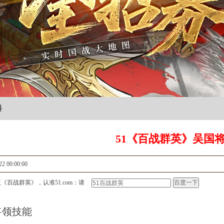
料
51《百战群英》吴国
22 00:00:00
《百战群英》，认准51.com：请
将领技能