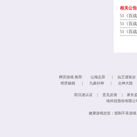
相关公告
51《百
51《百
51《百
网页游戏
推荐:
山海志异
|
仙王请留步
绝世秘籍
|
九曲封神
|
众神大陆
防沉迷认证
|
意见反馈
|
家长
络科技股份有限公司(4
健康游戏忠告：抵制不良游戏